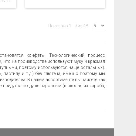
тзывов
Показано 1 - 9 из 48
тановятся конфеты. Технологический процесс
, что на производстве используют муку и крахмал
упными, поэтому используются чаще остальных).
 пастилу и т.д.) без глютена, именно поэтому мы
зводителей. В нашем ассортименте вы найдете как
ые придутся по душе взрослым (шоколад из кэроба,