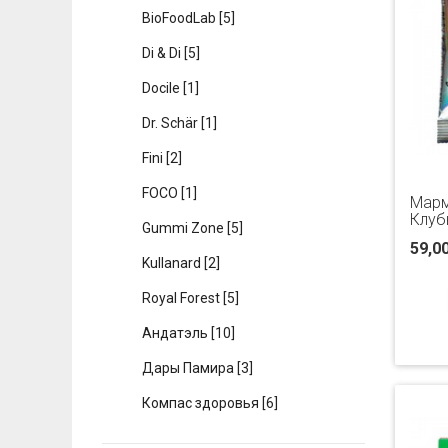
BioFoodLab
[5]
Di & Di
[5]
Docile
[1]
Dr. Schär
[1]
Fini
[2]
FOCO
[1]
Марм
Клуб
Gummi Zone
[5]
59,0
Kullanard
[2]
Royal Forest
[5]
Андатэль
[10]
Дары Памира
[3]
Компас здоровья
[6]