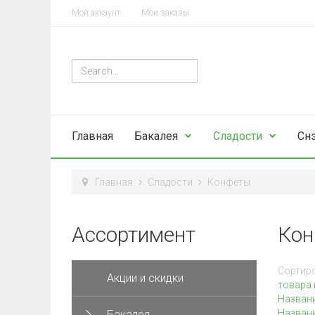
Мой аккаунт
Мои заказы
Главная
Бакалея
Сладости
Сн
Главная
Сладости
Конфеты
Ассортимент
Кон
Сортиро
Акции и скидки
товара 
Назван
Названи
Бакалея