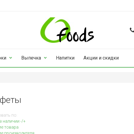
эки
Выпечка
Напитки
Акции и скидки
феты
вать по:
в наличии -/+
ие товара
е производителя