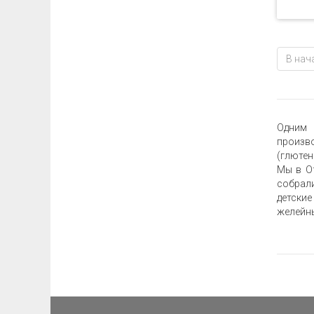
В нач
Одним 
произво
(глюте
Мы в Of
собрали
детские
желейны