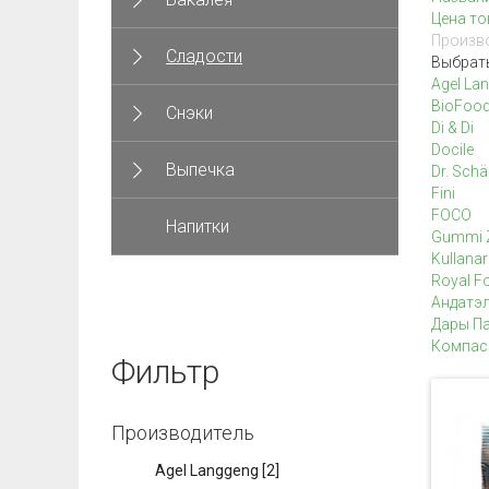
Цена то
Произво
Сладости
Выбрат
Agel La
BioFoo
Снэки
Di & Di
Docile
Выпечка
Dr. Schä
Fini
FOCO
Напитки
Gummi 
Kullanar
Royal Fo
Андатэ
Дары П
Компас
Фильтр
Производитель
Agel Langgeng
[2]