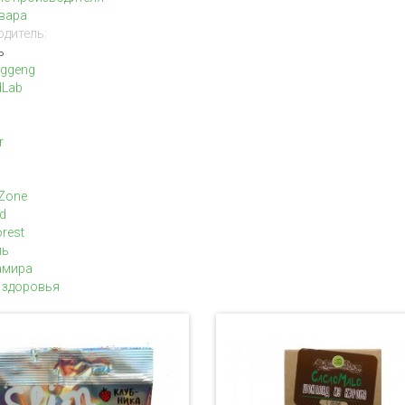
вара
дитель:
ь
nggeng
dLab
r
Zone
d
rest
ль
амира
 здоровья