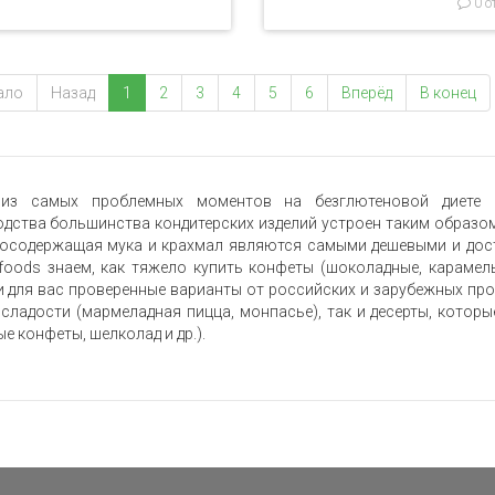
0 о
ало
Назад
1
2
3
4
5
6
Вперёд
В конец
из самых проблемных моментов на безглютеновой диете с
дства большинства кондитерских изделий устроен таким образом
носодержащая мука и крахмал являются самыми дешевыми и дост
oods знаем, как тяжело купить конфеты (шоколадные, карамель,
 для вас проверенные варианты от российских и зарубежных прои
 сладости (мармеладная пицца, монпасье), так и десерты, котор
е конфеты, шелколад и др.).