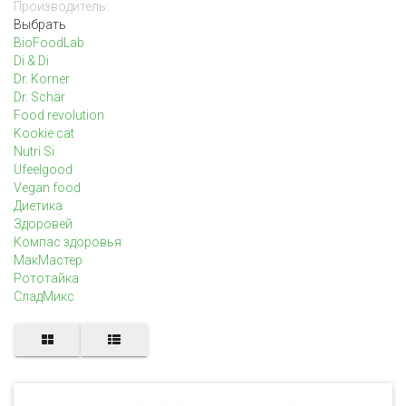
Производитель:
Выбрать
BioFoodLab
Di & Di
Dr. Korner
Dr. Schär
Food revolution
Kookie cat
Nutri Si
Ufeelgood
Vegan food
Диетика
Здоровей
Компас здоровья
МакМастер
Рототайка
СладМикс