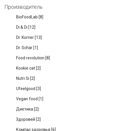
Производитель
BioFoodLab
[8]
Di & Di
[12]
Dr. Korner
[13]
Dr. Schär
[1]
Food revolution
[8]
Kookie cat
[2]
Nutri Si
[2]
Ufeelgood
[3]
Vegan food
[1]
Диетика
[2]
Здоровей
[2]
Компас здоровья
[6]