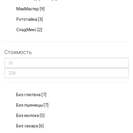
МакМастер
[9]
Рототайка
[3]
СладМикс
[2]
Стоимость
Без глютена
[7]
Без пшеницы
[7]
Без молока
[5]
Без сахара
[6]