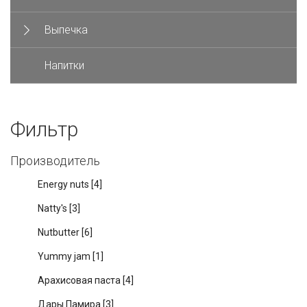
Выпечка
Напитки
Фильтр
Производитель
Energy nuts
[4]
Natty's
[3]
Nutbutter
[6]
Yummy jam
[1]
Арахисовая паста
[4]
Дары Памира
[3]