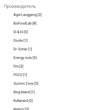
Производитель
Agel Langgeng
[2]
BioFoodLab
[8]
Di & Di
[5]
Docile
[1]
Dr. Schär
[1]
Energy nuts
[5]
Fini
[2]
FOCO
[1]
Gummi Zone
[5]
King Island
[1]
Kullanard
[2]
Natty's
[3]