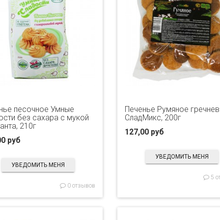
нье песочное Умные
Печенье Румяное гречне
ости без сахара с мукой
СладМикс, 200г
анта, 210г
127,00 руб
00 руб
УВЕДОМИТЬ МЕНЯ
УВЕДОМИТЬ МЕНЯ
5 о
0 отзывов