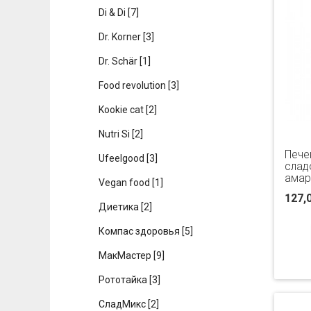
Di & Di
[7]
Dr. Korner
[3]
Dr. Schär
[1]
Food revolution
[3]
Kookie cat
[2]
Nutri Si
[2]
Пече
Ufeelgood
[3]
слад
амар
Vegan food
[1]
127,
Диетика
[2]
Компас здоровья
[5]
МакМастер
[9]
Рототайка
[3]
СладМикс
[2]