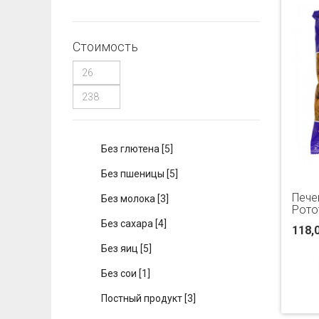
Стоимость
Без глютена
[5]
Без пшеницы
[5]
Пече
Без молока
[3]
Рото
Без сахара
[4]
118,
Без яиц
[5]
Без сои
[1]
Постный продукт
[3]