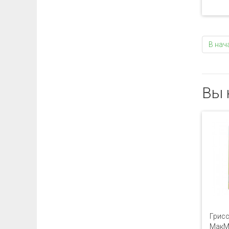
В нач
Вы 
Грисс
МакМа