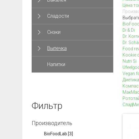
Цена то
Произво
Сладости
Выбрат
BioFoo
Di & Di
Снэки
Dr. Korn
Dr. Schä
Выпечка
Food rev
Kookie 
Nutri Si
Напитки
Ufeelgo
Vegan f
Диетик
Компас
МакМас
Ротота
Фильтр
СладМи
Производитель
BioFoodLab
[3]