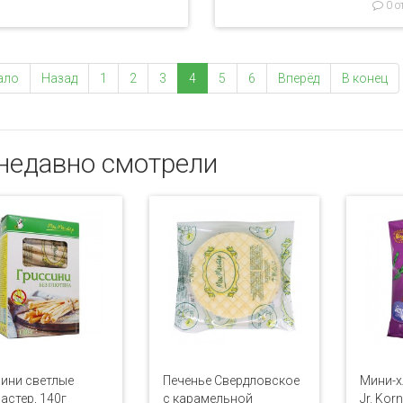
0 о
ало
Назад
1
2
3
4
5
6
Вперёд
В конец
недавно смотрели
ини светлые
Печенье Свердловское
Мини-х
стер, 140г
с карамельной
Jr. Kor