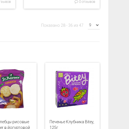
тзывов
0 отзывов
Показано 28 - 36 из 47
лебцы рисовые
Печенье Клубника Bitey,
ner в йогуртовой
125г