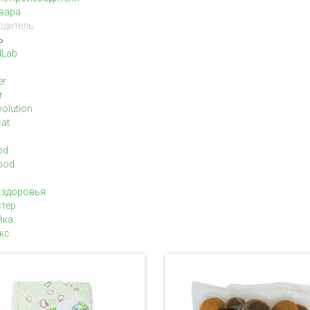
вара
дитель:
ь
dLab
er
r
olution
cat
od
ood
а
 здоровья
тер
йка
кс