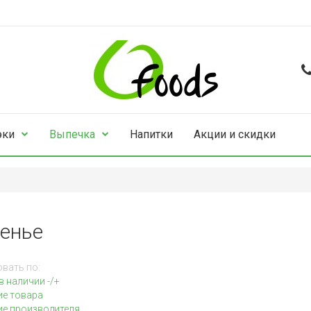
эки
Выпечка
Напитки
Акции и скидки
енье
вать по:
в наличии -/+
ие товара
е производителя