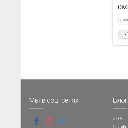
139,0
У
Мы в соц. сетях
Блог
STOP!
Сухофру