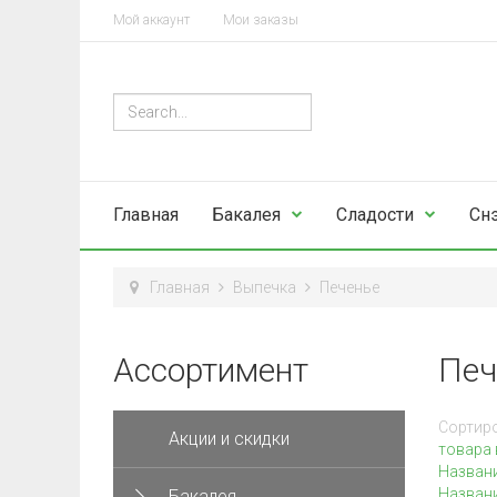
Мой аккаунт
Мои заказы
Главная
Бакалея
Сладости
Сн
Главная
Выпечка
Печенье
Ассортимент
Печ
Сортиро
Акции и скидки
товара 
Назван
Названи
Бакалея