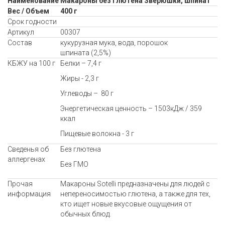
Наименование
Макароны без глютена Зверюшки, шпинат
Вес / Объем
400 г
Срок годности
Артикул
00307
Состав
кукурузная мука, вода, порошок
шпината (2,5%)
КБЖУ на 100 г
Белки – 7,4 г
Жиры - 2,3 г
Углеводы – 80 г
Энергетическая ценность – 1503кДж / 359
ккал
Пищевые волокна - 3 г
Сведенья об
Без глютена
аллергенах
Без ГМО
Прочая
Макароны Sotelli предназначены для людей с
информация
непереносимостью глютена, а также для тех,
кто ищет новые вкусовые ощущения от
обычных блюд.