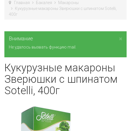
Главная
Бакалея
Макароны
Кукурузные макароны Зверюшки с шпинатом Sotelli,
400г
×
Внимание
Не удалось вызвать функцию mail.
Кукурузные макароны
Зверюшки с шпинатом
Sotelli, 400г