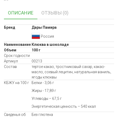
ОПИСАНИЕ
ОТЗЫВЫ (0)
Бренд
Дары Памира
Россия
Наименование
Клюква в шоколаде
Объем
100 г
Срок годности
Артикул
00213
Состав
тертое какао, тростниковый сахар, какао-
масло, соевый лецитин, натуральная ваниль,
ягоды клюквы
КБЖУ на 100 г
Белки - 3,06 г
Жиры - 17,89 г
Углеводы – 67,5 г
Энергетическая ценность – 540 ккал
Сведенья об
Без глютена