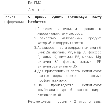
Без ГМО
Для веганов
Прочая
5 причин купить арахисовую пасту
информация
Натбаттер:
Является источником правильных
жиров и сложных углеводов.
Полностью натуральный продукт,
который не содержит глютен.
Арахисовая паста содержит витамин E,
цинк Zn, марганец Mn, медь Cu, фосфор
P, калий K, витамин B6, магний Mg,
витамин B1, фолаты, витамин PP,
витамин B2 и витамин B5.
Для приготовления пасты используют
разные сорта орехов с разными
профилями жарки.
На производстве используют
комбинацию до 6 разных видов
измельчителей
Рекомендуемая порция - 2 ст.л. в день.