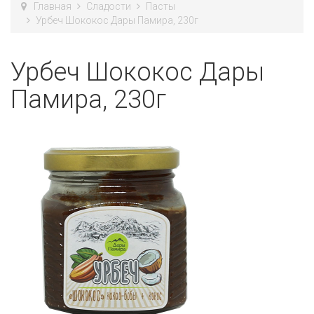
Главная
Сладости
Пасты
Урбеч Шококос Дары Памира, 230г
Урбеч Шококос Дары
Памира, 230г