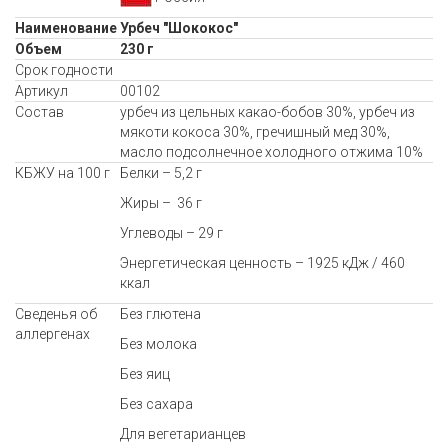
Наименование
Урбеч "Шококос"
Объем
230 г
Срок годности
Артикул
00102
Состав
урбеч из цельных какао-бобов 30%, урбеч из
мякоти кокоса 30%, гречишный мед 30%,
масло подсолнечное холодного отжима 10%
КБЖУ на 100 г
Белки – 5,2 г
Жиры – 36 г
Углеводы – 29 г
Энергетическая ценность – 1925 кДж / 460
ккал
Сведенья об
Без глютена
аллергенах
Без молока
Без яиц
Без сахара
Для вегетарианцев