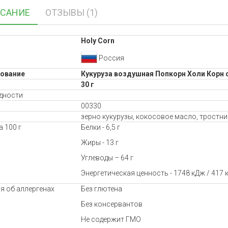
САНИЕ
ОТЗЫВЫ (1)
Holy Corn
Россия
ование
Кукуруза воздушная Попкорн Холи Корн
30 г
дности
00330
зерно кукурузы, кокосовое масло, тростн
 100 г
Белки - 6,5 г
Жиры - 13 г
Углеводы – 64 г
Энергетическая ценность - 1748 кДж / 417 
я об аллергенах
Без глютена
Без консервантов
Не содержит ГМО