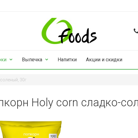
эки
Выпечка
Напитки
Акции и скидки
-соленый, 30г
пкорн Holy corn сладко-сол