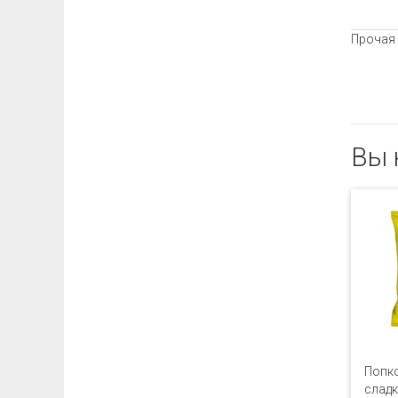
Прочая
Вы 
Попко
сладк