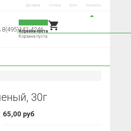
Доставка
Оплата
Блог
Контакты
0
8(495)142-4246
Корзина пуста
Корзина пуста
еный, 30г
65,00 руб