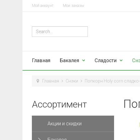
Мой аккаунт
Мои заказы
Главная
Бакалея
Сладости
Сн
Главная
Снэки
Попкорн Holy corn сладко
По
Ассортимент
Акции и скидки
Бакалея