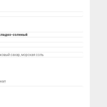
 сладко-соленый
иковый сахар, морская соль
ккал