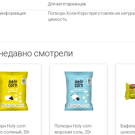
Для вегетарианцев
 информация
Попкорн Холи Корн приготовлен из натура
ценность.
недавно смотрели
рн Holy corn
Попкорн Holy corn
Вафель
о-соленый, 30г
морская соль, 20г
шокола