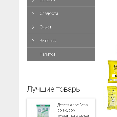
Сладости
Снэки
Выпечка
Напитки
Лучшие товары
Десерт Алое Вера
со вкусом
мускатного ореха