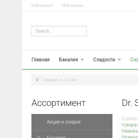
Мой аккаунт
Мои заказы
Главная
Бакалея
Сладости
Сн
Главная
Снэки
Ассортимент
Dr. 
Сортиро
Акции и скидки
товара 
Назван
Названи
Бакалея