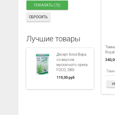
СБРОСИТЬ
Лучшие товары
Темны
Royal
Десерт Алое Вера
со вкусом
340,0
мускатного ореха
FOCO, 280г
119,00 руб
У