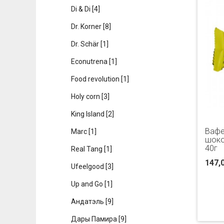
Di & Di
[4]
Dr. Korner
[8]
Dr. Schär
[1]
Econutrena
[1]
Food revolution
[1]
Holy corn
[3]
King Island
[2]
Вафе
Marc
[1]
шокол
40г
Real Tang
[1]
147,
Ufeelgood
[3]
Up and Go
[1]
Андатэль
[9]
Дары Памира
[9]