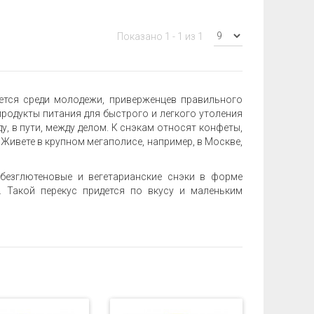
Показано 1 - 1 из 1
ется среди молодежи, приверженцев правильного
 продукты питания для быстрого и легкого утоления
у, в пути, между делом. К снэкам относят конфеты,
. Живете в крупном мегаполисе, например, в Москве,
 безглютеновые и вегетарианские снэки в форме
в. Такой перекус придется по вкусу и маленьким