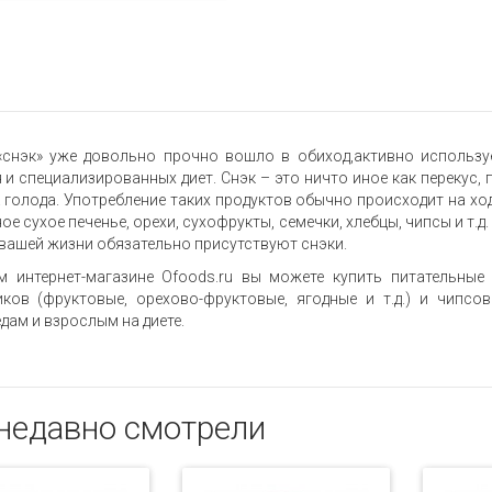
«снэк» уже довольно прочно вошло в обиход,активно использу
 и специализированных диет. Снэк – это ничто иное как перекус,
 голода. Употребление таких продуктов обычно происходит на ход
ое сухое печенье, орехи, сухофрукты, семечки, хлебцы, чипсы и т.д
 вашей жизни обязательно присутствуют снэки.
м интернет-магазине Ofoods.ru вы можете купить питательные
ков (фруктовые, орехово-фруктовые, ягодные и т.д.) и чипсо
дам и взрослым на диете.
недавно смотрели