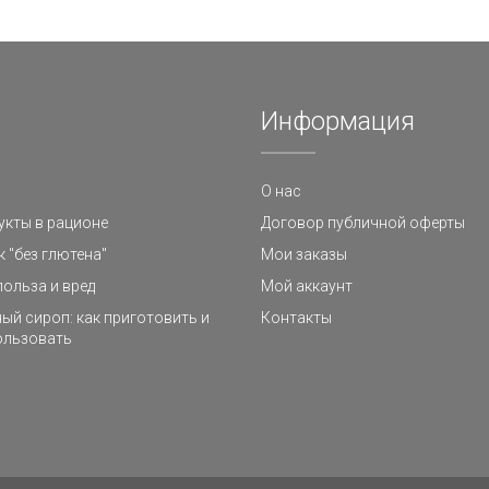
Информация
О нас
кты в рационе
Договор публичной оферты
к "без глютена"
Мои заказы
польза и вред
Мой аккаунт
ый сироп: как приготовить и
Контакты
ользовать