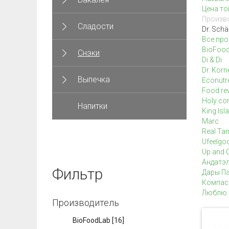
Цена то
Произво
Сладости
Dr. Schä
Все про
BioFoo
Снэки
Di & Di
Dr. Korn
Выпечка
Econutr
Food rev
Holy co
Напитки
King Isl
Marc
Real Ta
Ufeelgo
Up and 
Андатэ
Фильтр
Дары П
Компас
Люблю 
Производитель
BioFoodLab
[16]