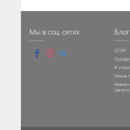
Мы в соц. сетях
Блог
STOP!
Сухофру
В отпус
Киноа: 
Инвертн
где исп