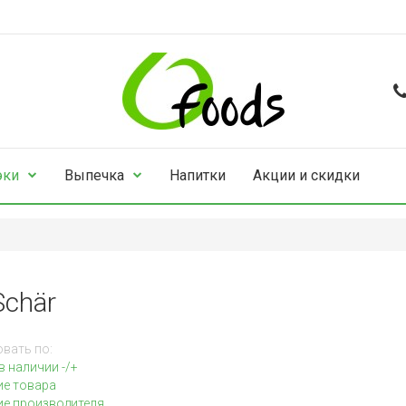
эки
Выпечка
Напитки
Акции и скидки
Schär
вать по:
в наличии -/+
ие товара
е производителя