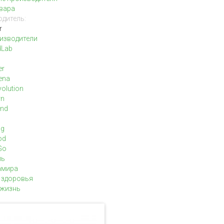
вара
дитель:
r
изводители
dLab
er
ena
olution
rn
and
ng
od
Go
ль
амира
 здоровья
жизнь