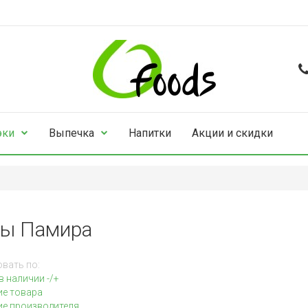
эки
Выпечка
Напитки
Акции и скидки
ы Памира
вать по:
в наличии -/+
ие товара
е производителя