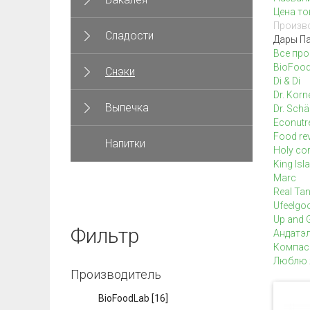
Цена то
Произво
Сладости
Дары П
Все про
BioFoo
Снэки
Di & Di
Dr. Korn
Выпечка
Dr. Schä
Econutr
Food rev
Напитки
Holy co
King Isl
Marc
Real Ta
Ufeelgo
Up and 
Фильтр
Андатэ
Компас
Люблю 
Производитель
BioFoodLab
[16]