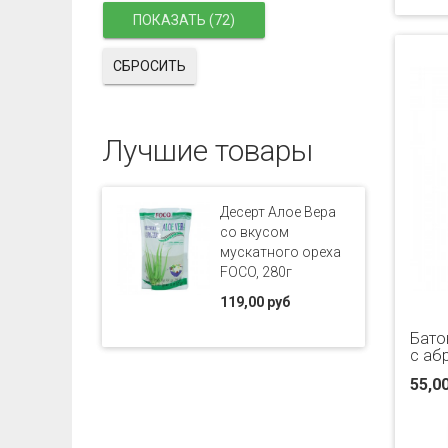
СБРОСИТЬ
Лучшие товары
Десерт Алое Вера
со вкусом
мускатного ореха
FOCO, 280г
119,00 руб
Бато
с аб
55,0