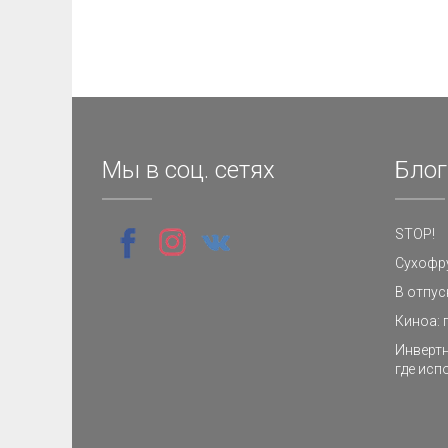
Мы в соц. сетях
Блог
STOP!
Сухофру
В отпус
Киноа: 
Инвертн
где исп