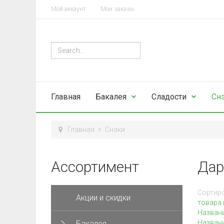
Мой аккаунт
Мои заказы
Главная
Бакалея
Сладости
Сн
Главная
Снэки
Ассортимент
Дар
Сортиро
Акции и скидки
товара 
Назван
Названи
Бакалея