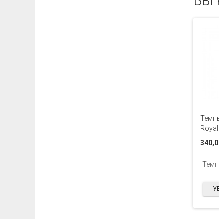
Вы 
Темны
Royal
340,0
У