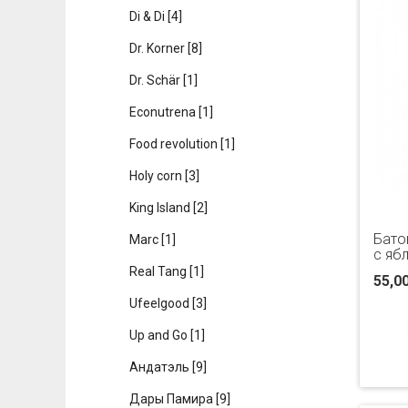
Di & Di
[4]
Dr. Korner
[8]
Dr. Schär
[1]
Econutrena
[1]
Food revolution
[1]
Holy corn
[3]
King Island
[2]
Бато
Marc
[1]
с яб
Real Tang
[1]
55,0
Ufeelgood
[3]
Up and Go
[1]
Андатэль
[9]
Дары Памира
[9]