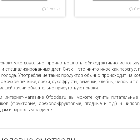
1 отзыв
0 о
«снэк» уже довольно прочно вошло в обиход,активно использу
 и специализированных диет. Снэк – это ничто иное как перекус,
 голода. Употребление таких продуктов обычно происходит на ход
ое сухое печенье, орехи, сухофрукты, семечки, хлебцы, чипсы и т.д
 вашей жизни обязательно присутствуют снэки.
м интернет-магазине Ofoods.ru вы можете купить питательные
ков (фруктовые, орехово-фруктовые, ягодные и т.д.) и чипсо
дам и взрослым на диете.