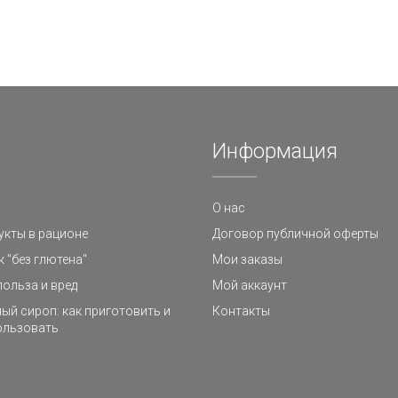
Информация
О нас
кты в рационе
Договор публичной оферты
к "без глютена"
Мои заказы
польза и вред
Мой аккаунт
ый сироп: как приготовить и
Контакты
ользовать