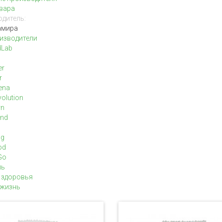
вара
дитель:
амира
изводители
dLab
er
r
ena
olution
rn
and
ng
od
Go
ль
 здоровья
жизнь