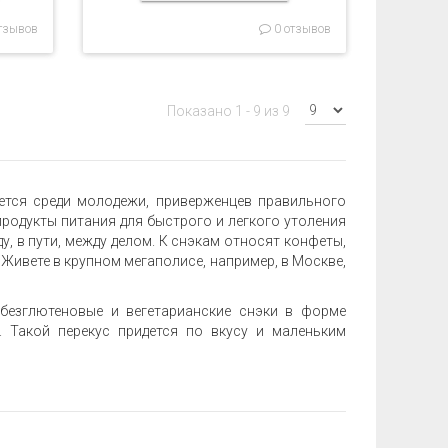
тзывов
0 отзывов
Показано 1 - 9 из 9
ется среди молодежи, приверженцев правильного
 продукты питания для быстрого и легкого утоления
у, в пути, между делом. К снэкам относят конфеты,
. Живете в крупном мегаполисе, например, в Москве,
 безглютеновые и вегетарианские снэки в форме
в. Такой перекус придется по вкусу и маленьким