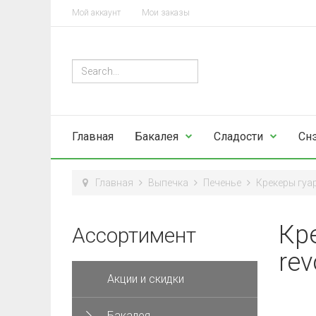
Мой аккаунт
Мои заказы
Главная
Бакалея
Сладости
Сн
Главная
Выпечка
Печенье
Крекеры гуар
Кр
Ассортимент
rev
Акции и скидки
Бакалея