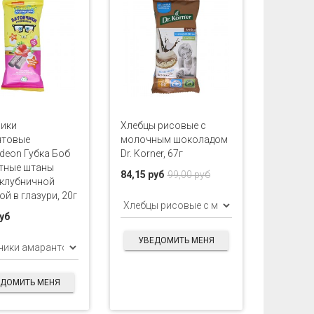
чики
Хлебцы рисовые с
нтовые
молочным шоколадом
odeon Губка Боб
Dr. Korner, 67г
тные штаны
84,15 руб
99,00 руб
с клубничной
ой в глазури, 20г
руб
УВЕДОМИТЬ МЕНЯ
ЕДОМИТЬ МЕНЯ