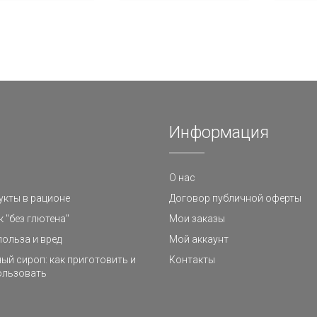
Информация
О нас
кты в рационе
Договор публичной оферты
к "без глютена"
Мои заказы
польза и вред
Мой аккаунт
ый сироп: как приготовить и
Контакты
ользовать