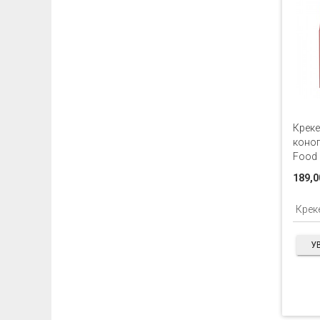
Креке
коно
Food r
189,0
У