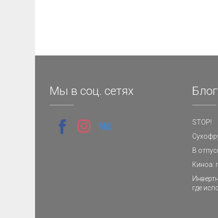
Мы в соц. сетях
Блог
STOP!
Сухофру
В отпус
Киноа: 
Инвертн
где исп