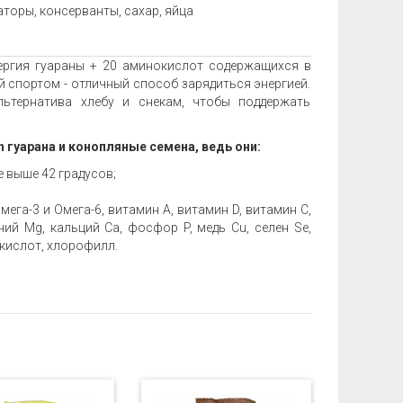
торы, консерванты, сахар, яйца
нергия гуараны + 20 аминокислот содержащихся в
й спортом - отличный способ зарядиться энергией.
льтернатива хлебу и снекам, чтобы поддержать
n гуарана и конопляные семена, ведь они:
 выше 42 градусов;
га-3 и Омега-6, витамин A, витамин D, витамин C,
ний Mg, кальций Ca, фосфор P, медь Cu, селен Se,
окислот, хлорофилл.