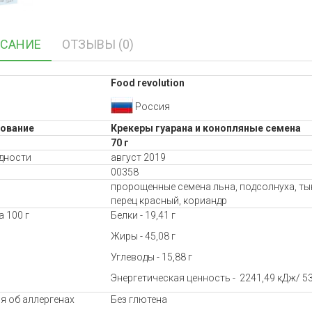
САНИЕ
ОТЗЫВЫ (0)
Food revolution
Россия
ование
Крекеры гуарана и конопляные семена
70 г
дности
август 2019
00358
пророщенные семена льна, подсолнуха, тык
перец красный, кориандр
 100 г
Белки - 19,41 г
Жиры - 45,08 г
Углеводы - 15,88 г
Энергетическая ценность - 2241,49 кДж/ 53
я об аллергенах
Без глютена