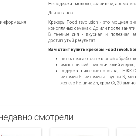
Не содержит молоко, красители, ароматиза
Для веганов
 информация
Крекеры Food revolution - это мощная э
конопляных семенах. До или после заняти
В течение дня - вкусная и полезная а
достигнутый результат.
Вам стоит купить крекеры Food revolutio
не подвергаются тепловой обработке
имеют низкий гликемический индекс;
содержат пищевые волокна, ПНЖК Оме
витамин E, витамины группы B, маг
железо Fe, цинк Zn, хром Cr, 20 амин
недавно смотрели