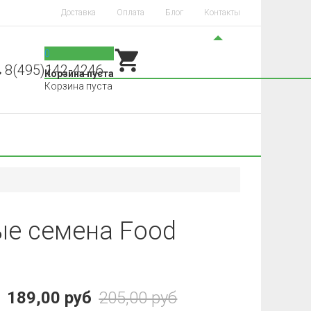
Доставка
Оплата
Блог
Контакты
0
8(495)142-4246
Корзина пуста
Корзина пуста
ые семена Food
189,00 руб
205,00 руб