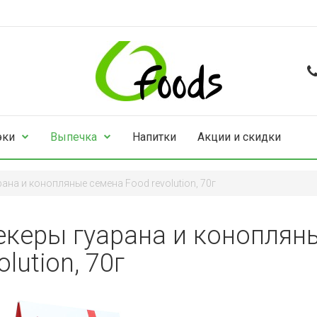
эки
Выпечка
Напитки
Акции и скидки
ана и конопляные семена Food revolution, 70г
екеры гуарана и коноплян
olution, 70г