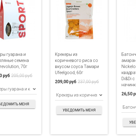
ры гуарана и
Крекеры из
Батон
пляные семена
коричневого риса со
амара
evolution, 70г
вкусом соуса Тамари
Nickel
Ufeelgood, 60г
квадра
0 руб
205,00 руб
Di&Di 
209,00 руб
237,00 руб
начинк
26,50 
ВЕДОМИТЬ МЕНЯ
УВЕДОМИТЬ МЕНЯ
УВ