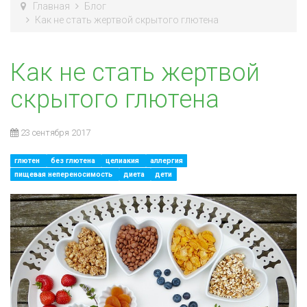
Главная
Блог
Как не стать жертвой скрытого глютена
Как не стать жертвой
скрытого глютена
23 сентября 2017
глютен
без глютена
целиакия
аллергия
пищевая непереносимость
диета
дети