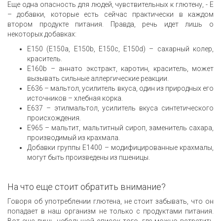
Еще одна опасность для людей, чувствительных к глютену, - E
– добавки, которые есть сейчас практически в каждом
втором продукте питания. Правда, речь идет лишь о
некоторых добавках:
E150 (E150a, E150b, E150c, E150d) – сахарный колер,
краситель.
E160b – аннато экстракт, каротин, краситель, может
вызывать сильные аллергические реакции.
E636 – мальтол, усилитель вкуса, один из природных его
источников – хлебная корка.
E637 – этилмальтол, усилитель вкуса синтетического
происхождения.
E965 – мальтит, мальтитный сироп, заменитель сахара,
производимый из крахмала.
Добавки группы E1400 – модифицированные крахмалы,
могут быть произведены из пшеницы.
На что еще стоит обратить внимание?
Говоря об употреблении глютена, не стоит забывать, что он
попадает в наш организм не только с продуктами питания.
Вот еще лишь небольшой список того, где можно встретить