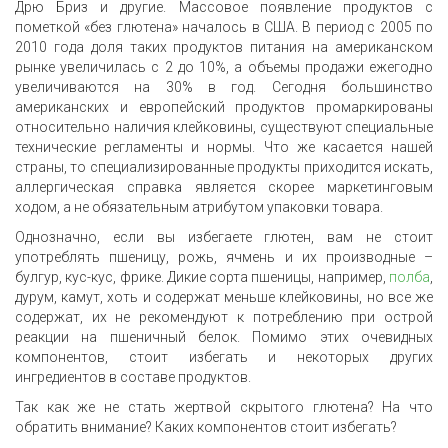
Дрю Бриз и другие. Массовое появление продуктов с
пометкой «без глютена» началось в США. В период с 2005 по
2010 года доля таких продуктов питания на американском
рынке увеличилась с 2 до 10%, а объемы продажи ежегодно
увеличиваются на 30% в год. Сегодня большинство
американских и европейский продуктов промаркированы
относительно наличия клейковины, существуют специальные
технические регламенты и нормы. Что же касается нашей
страны, то специализированные продукты приходится искать,
аллергическая справка является скорее маркетинговым
ходом, а не обязательным атрибутом упаковки товара.
Однозначно, если вы избегаете глютен, вам не стоит
употреблять пшеницу, рожь, ячмень и их производные –
булгур, кус-кус, фрике. Дикие сорта пшеницы, например,
полба
,
дурум, камут, хоть и содержат меньше клейковины, но все же
содержат, их не рекомендуют к потреблению при острой
реакции на пшеничный белок. Помимо этих очевидных
компонентов, стоит избегать и некоторых других
ингредиентов в составе продуктов.
Так как же не стать жертвой скрытого глютена? На что
обратить внимание? Каких компонентов стоит избегать?