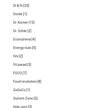
Di & Di
[33]
Docile
[1]
Dr. Korner
[15]
Dr. Schär
[2]
Econutrena
[4]
Energy nuts
[5]
Fini
[2]
Fit parad
[3]
FOCO
[7]
Food revolution
[8]
GoGoCo
[1]
Gummi Zone
[5]
Holy corn
[3]