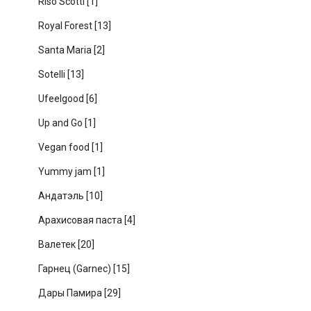
Riso Scotti
[1]
Royal Forest
[13]
Santa Maria
[2]
Sotelli
[13]
Ufeelgood
[6]
Up and Go
[1]
Vegan food
[1]
Yummy jam
[1]
Андатэль
[10]
Арахисовая паста
[4]
Валетек
[20]
Гарнец (Garnec)
[15]
Дары Памира
[29]