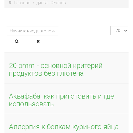
Главная
диета - OFoods
Начните
Кол-
ввод
во
заголовка
строк:
метки
20 pmm - основной критерий
продуктов без глютена
Аквафаба: как приготовить и где
использовать
Аллергия к белкам куриного яйца