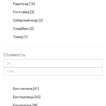
Радоград
[16]
Рототайка
[3]
Сибирский кедр
[2]
СладМикс
[2]
Томер
[1]
Стоимость
Без глютена
[41]
Без пшеницы
[42]
Без молока
[38]