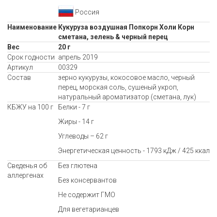
Россия
Наименование
Кукуруза воздушная Попкорн Холи Корн
сметана, зелень & черный перец
Вес
20 г
Срок годности
апрель 2019
Артикул
00329
Состав
зерно кукурузы, кокосовое масло, черный
перец, морская соль, сушеный укроп,
натуральный ароматизатор (сметана, лук)
КБЖУ на 100 г
Белки - 7 г
Жиры - 14 г
Углеводы – 62 г
Энергетическая ценность - 1793 кДж / 425 ккал
Сведенья об
Без глютена
аллергенах
Без консервантов
Не содержит ГМО
Для вегетарианцев