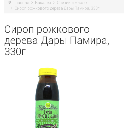
Главная
Бакалея
Специи и масло
Сироп рожкового дерева Дары Памира, 330г
Сироп рожкового
дерева Дары Памира,
330г