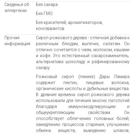
Сведенья об
Без сахара
аллергенах
Без ГМО
Без красителей, ароматизаторов,
консервантов
Прочая
Сироп рожкового дерева - отличная добавка к
информация
различным блюдам, выпечке, салатам. Он
отлично сочетается с чаем, молоком, кашами
и кофе. Это естественный сахарозаменитель,
альтернатива шоколаду и рафинированному
сахару.
Рожковый сироп (пекмез) Дары Памира
содержит пектин, пищевые волокна,
органические кислоты и дубильные вещества.
В древние времена сироп рожкового дерева
использовали для лечения многих патологий
благодаря иммуномодулирующим и
общеукрепляющим свойствам. Он
способствует облегчению головных болей,
замедлению процессов старения, улучшению
обмена веществ, выведению шлаков,