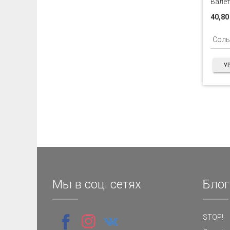
Валет
40,80
У
Мы в соц. сетях
Блог
STOP!