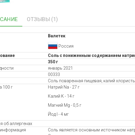
САНИЕ
ОТЗЫВЫ (1)
Валетек
Россия
ование
Соль с пониженным содержанием натрия 
350 г
дности
январь 2021
00333
Соль поваренная пищевая, калий хлористы
 100 г
Натрий Na - 27 г
Калий K - 14 г
Магний Mg - 0,5 г
Йод I - 4 мг
я об аллергенах
 информация
Соль является основным источником натр