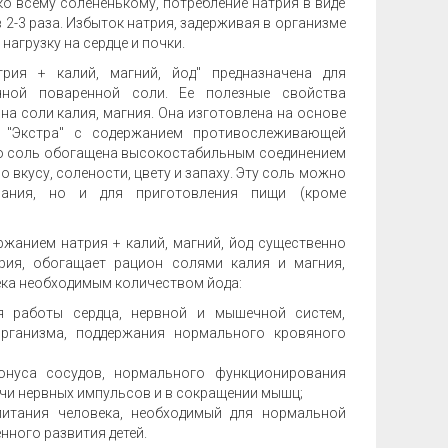
ко всему солененькому, потребление натрия в виде
2-3 раза. Избыток натрия, задерживая в организме
нагрузку на сердце и почки.
ия + калий, магний, йод" предназначена для
чной поваренной соли. Ее полезные свойства
на соли калия, магния. Она изготовлена на основе
 "Экстра" с содержанием противослеживающей
но соль обогащена высокостабильным соединением
о вкусу, солености, цвету и запаху. Эту соль можно
вания, но и для приготовления пищи (кроме
жанием натрия + калий, магний, йод существенно
рия, обогащает рацион солями калия и магния,
ка необходимым количеством йода:
я работы сердца, нервной и мышечной систем,
рганизма, поддержания нормального кровяного
онуса сосудов, нормального функционирования
дачи нервных импульсов и в сокращении мышц;
итания человека, необходимый для нормальной
ного развития детей.