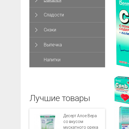
Сладости
Снэки
Выпечка
Напитки
Лучшие товары
Десерт Алое Вера
со вкусом
мускатного ореха