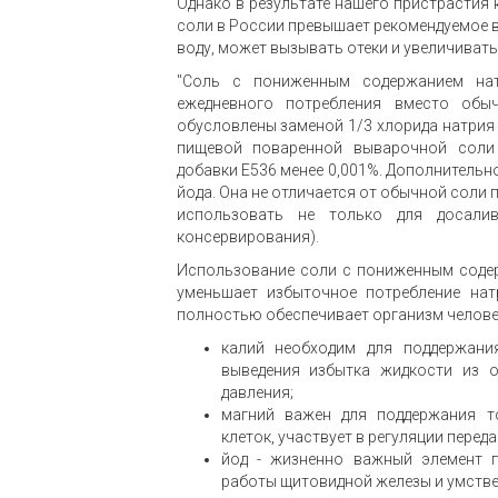
Однако в результате нашего пристрастия 
соли в России превышает рекомендуемое в 
воду, может вызывать отеки и увеличивать 
"Соль с пониженным содержанием натр
ежедневного потребления вместо обы
обусловлены заменой 1/3 хлорида натрия 
пищевой поваренной выварочной соли
добавки E536 менее 0,001%. Дополнитель
йода. Она не отличается от обычной соли п
использовать не только для досали
консервирования).
Использование соли с пониженным содер
уменьшает избыточное потребление нат
полностью обеспечивает организм челове
калий необходим для поддержани
выведения избытка жидкости из о
давления;
магний важен для поддержания т
клеток, участвует в регуляции пере
йод - жизненно важный элемент п
работы щитовидной железы и умствен