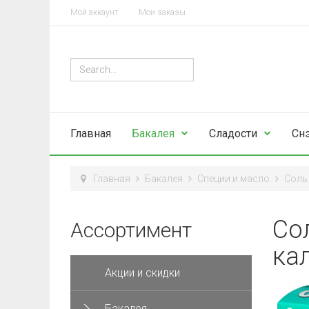
Мой аккаунт
Мои заказы
Главная
Бакалея
Сладости
Сн
Главная
Бакалея
Специи и масло
Соль 
Со
Ассортимент
кал
Акции и скидки
Бакалея