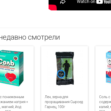
недавно смотрели
 с пониженным
Лен, зерна для
Соль с
жанием натрия +
проращивания Сыроед
содерж
, магний, йод
Гарнец, 100г
калий,