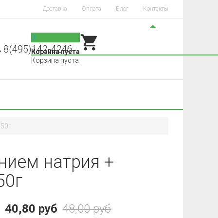
Доставка
Оплата
Блог
Контакты
0
8(495)142-4246
Корзина пуста
Корзина пуста
350г
нием натрия +
50г
40,80 руб
48,00 руб