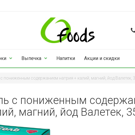
эки
Выпечка
Напитки
Акции и скидки
с пониженным содержанием натрия + калий, магний, йод Валетек, 
ль с пониженным содержа
ий, магний, йод Валетек, 3