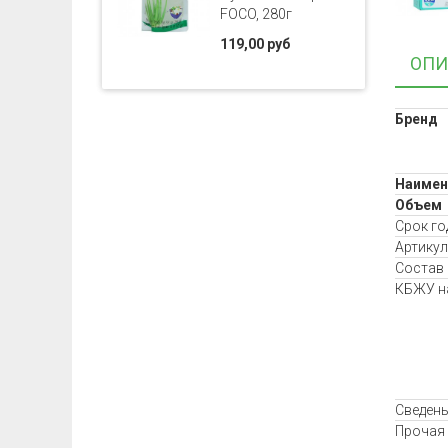
FOCO, 280г
119,00 руб
ОПИ
Бренд
Наимен
Объем
Срок го
Артикул
Состав
КБЖУ на
Сведень
Прочая